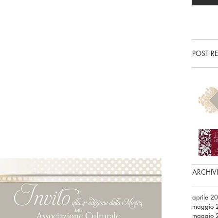
POST R
ARCHIV
aprile 2
maggio 
maggio 