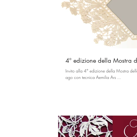
4° edizione della Mostra d
Invito alla 4° edizione della Mostra della Associazione Culturale 'Il Merletto di Bologna' Merletto ad
ago con tecnica Aemilia Ars ...