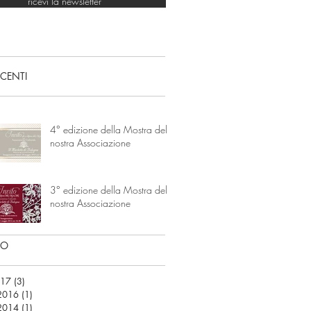
ricevi la newsletter
ECENTI
4° edizione della Mostra della
nostra Associazione
3° edizione della Mostra della
nostra Associazione
IO
017
(3)
3 post
2016
(1)
1 post
2014
(1)
1 post